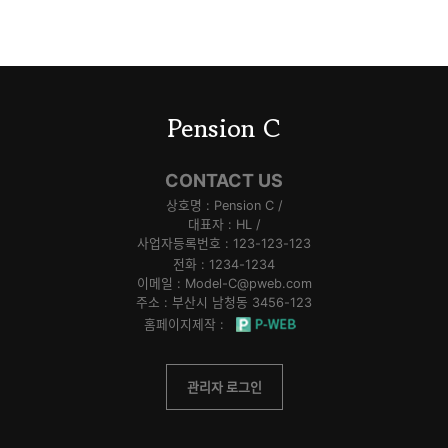
Pension C
CONTACT US
상호명 :
Pension C
/
대표자 :
HL
/
사업자등록번호 :
123-123-123
전화 :
1234-1234
이메일 :
Model-C@pweb.com
주소 :
부산시 남청동 3456-123
홈페이지제작 :
관리자 로그인